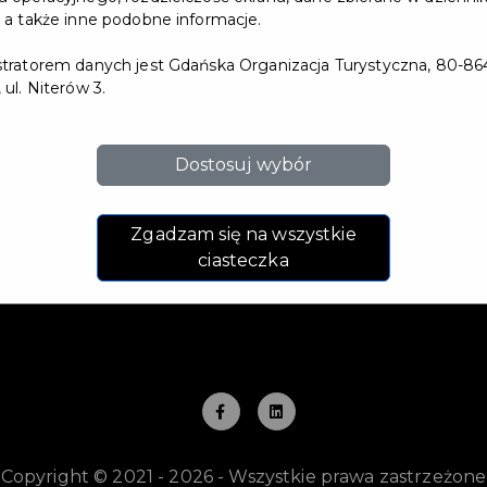
 a także inne podobne informacje.
ul. Niterów 3,
Dokumenty do
tratorem danych jest Gdańska Organizacja Turystyczna, 80-86
80-864 Gdańsk
pobrania
 ul. Niterów 3.
+48 516 060 459
Darmowe
materiały
got@visitgdansk.com
Dostosuj wybór
promocyjne
Visit Gdansk
Zgadzam się na wszystkie
E-sklep
ciasteczka
-
Copyright © 2021 - 2026 - Wszystkie prawa zastrzeżone