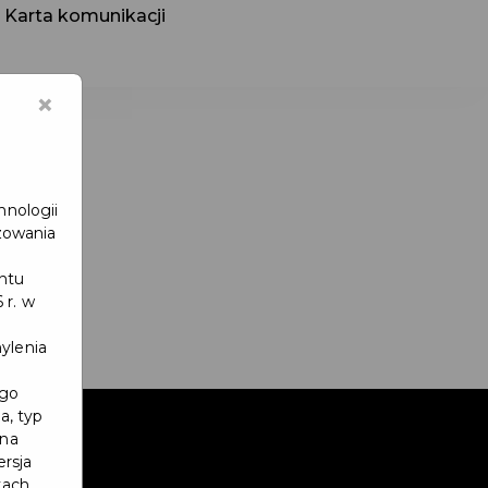
Karta komunikacji
×
hnologii
zowania
entu
 r. w
ylenia
ego
a, typ
 na
ersja
kach