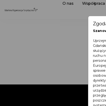
O nas
Współpraca
Zgoda
Szano
Uprzejm
Gdański
służący
ruchu n
persona
Europej
sprawie
osobowy
dyrekty
przetwa
urządze
przegląd
poszcze
systemu