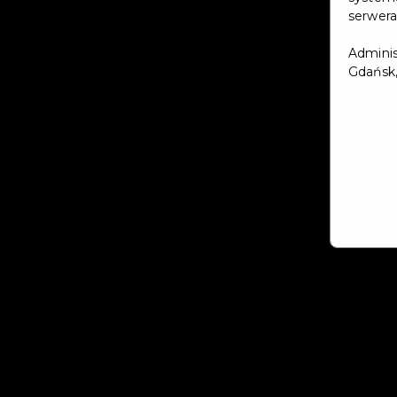
serwera
Adminis
Gdańsk,