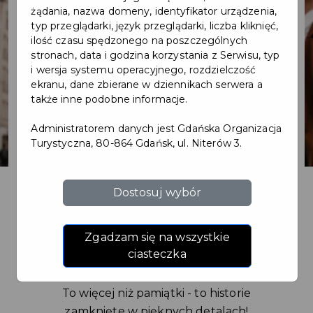
żądania, nazwa domeny, identyfikator urządzenia,
Oferta komercyjna
typ przeglądarki, język przeglądarki, liczba kliknięć,
ilość czasu spędzonego na poszczególnych
stronach, data i godzina korzystania z Serwisu, typ
Chcesz wypromować swoją markę wśród
i wersja systemu operacyjnego, rozdzielczość
miłośników Gdańska? Pomożemy Ci w tym!
ekranu, dane zbierane w dziennikach serwera a
Dotrzyj do nowych odbiorców, pokazując się
także inne podobne informacje.
na naszej stronie. Chcesz osiągnąć jeszcze
Administratorem danych jest Gdańska Organizacja
lepsze wyniki?
Turystyczna, 80-864 Gdańsk, ul. Niterów 3.
Zaskocz swoich kontrahentów wyjątkowymi
pamiątkami!
Oferujemy wysokiej jakości gadżety
Dostosuj wybór
produkowane w Polsce, które idealnie
oddają gwarancję jakości
Zgadzam się na wszystkie
i lokalnego charakteru. Doskonałe na
ciasteczka
prezenty firmowe i personalizowane
upominki.
To więcej niż pamiątki - to historie
zamknięte w pięknych detalach!