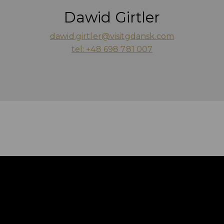
Dawid Girtler
dawid.girtler@visitgdansk.com
tel: +48 698 781 007