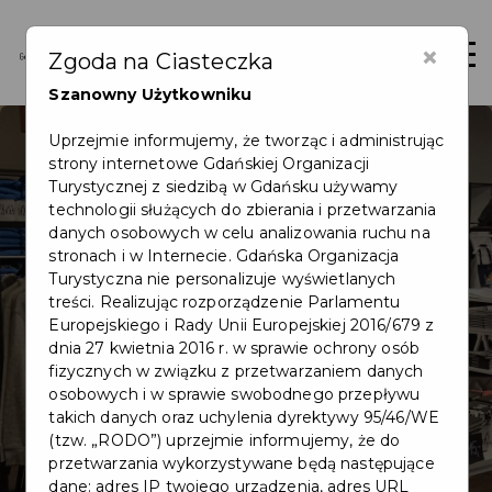
×
Otwór
Zgoda na Ciasteczka
Szanowny Użytkowniku
Uprzejmie informujemy, że tworząc i administrując
strony internetowe Gdańskiej Organizacji
Turystycznej z siedzibą w Gdańsku używamy
Współpraca
technologii służących do zbierania i przetwarzania
danych osobowych w celu analizowania ruchu na
komisowa
stronach i w Internecie. Gdańska Organizacja
Turystyczna nie personalizuje wyświetlanych
treści. Realizując rozporządzenie Parlamentu
Współpraca w modelu komisowym to
Europejskiego i Rady Unii Europejskiej 2016/679 z
doskonały sposób na wzbogacenie swojej
dnia 27 kwietnia 2016 r. w sprawie ochrony osób
oferty. Dowiedz się, jakie produkty możesz
fizycznych w związku z przetwarzaniem danych
sprzedawać, jak wygląda proces
osobowych i w sprawie swobodnego przepływu
takich danych oraz uchylenia dyrektywy 95/46/WE
dołączenia oraz jakie korzyści czekają na
(tzw. „RODO”) uprzejmie informujemy, że do
partnerów - od promocji po dedykowane
przetwarzania wykorzystywane będą następujące
gadżety z Gdańska.
dane: adres IP twojego urządzenia, adres URL