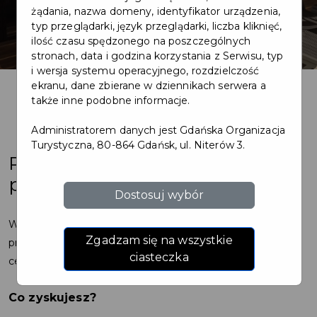
żądania, nazwa domeny, identyfikator urządzenia,
typ przeglądarki, język przeglądarki, liczba kliknięć,
ilość czasu spędzonego na poszczególnych
stronach, data i godzina korzystania z Serwisu, typ
i wersja systemu operacyjnego, rozdzielczość
ekranu, dane zbierane w dziennikach serwera a
także inne podobne informacje.
Administratorem danych jest Gdańska Organizacja
Turystyczna, 80-864 Gdańsk, ul. Niterów 3.
Produkty Visit Gdańsk w Twoim
punkcie sprzedaży
Dostosuj wybór
Współpracuj z nami w elastycznym modelu komisowym i
Zgadzam się na wszystkie
przyciągaj uwagę turystów oraz mieszkańców sprzedając
ciasteczka
certyfikowane gadżety promujące Gdańsk!
Co zyskujesz?